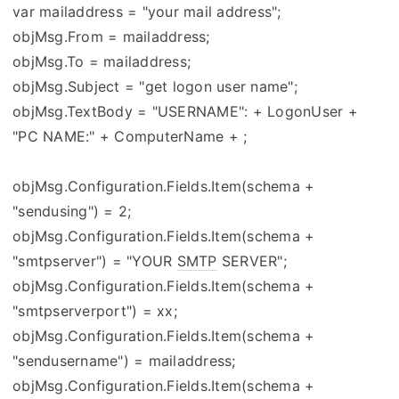
var mailaddress = "your mail address";
objMsg.From = mailaddress;
objMsg.To = mailaddress;
objMsg.Subject = "get logon user name";
objMsg.TextBody = "USERNAME": + LogonUser +
"PC NAME:" + ComputerName + ;
objMsg.Configuration.Fields.Item(schema +
"sendusing") = 2;
objMsg.Configuration.Fields.Item(schema +
"smtpserver") = "YOUR
SMTP
SERVER";
objMsg.Configuration.Fields.Item(schema +
"smtpserverport") = xx;
objMsg.Configuration.Fields.Item(schema +
"sendusername") = mailaddress;
objMsg.Configuration.Fields.Item(schema +